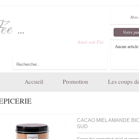
Mon 
Votre pa
Bienvenue dans le monde d'
Ainsi soit Fée
...
Aucun article
Toute l'élégance et le charme de votre maison.
Accueil
Promotion
Les coups d
'EPICERIE
CACAO MIEL AMANDE BIO
SUD