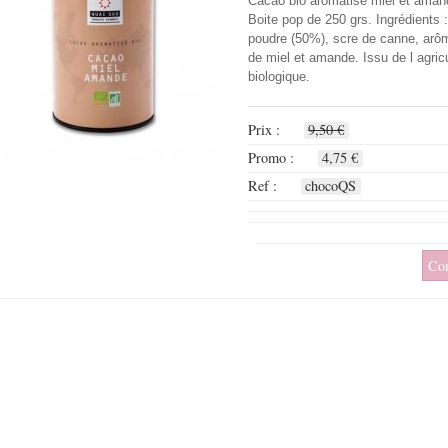
Cacao bio aromatisé miel et aman
Boite pop de 250 grs. Ingrédients 
poudre (50%), scre de canne, arô
de miel et amande. Issu de l agric
biologique.
Prix :
9,50 €
Promo :
4,75 €
Ref :
chocoQS
Co