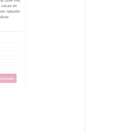
de.Quai sud
: cacao en
mes naturels
ulture
mmander